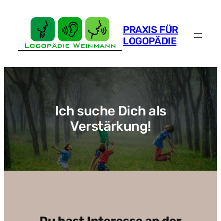
Zum
Inhalt
PRAXIS FÜR
springen
LOGOPÄDIE
Ich suche Dich als
Verstärkung!
Du hast Interesse an der